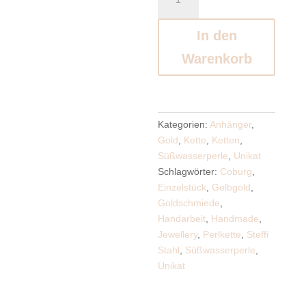
Perle
Menge
In den
Warenkorb
Kategorien:
Anhänger
,
Gold
,
Kette
,
Ketten
,
Süßwasserperle
,
Unikat
Schlagwörter:
Coburg
,
Einzelstück
,
Gelbgold
,
Goldschmiede
,
Handarbeit
,
Handmade
,
Jewellery
,
Perlkette
,
Steffi
Stahl
,
Süßwasserperle
,
Unikat