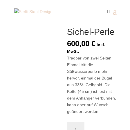
Start
/
Anhänger
/ Sichel-Perle
Sichel-Perle
600,00
€
inkl.
MwSt.
Tragbar von zwei Seiten.
Einmal tritt die
Süßwasserperle mehr
hervor, einmal der Bügel
aus 333/- Gelbgold. Die
Kette (45 cm) ist fest mit
dem Anhänger verbunden,
kann aber auf Wunsch
geändert werden.
Sichel-