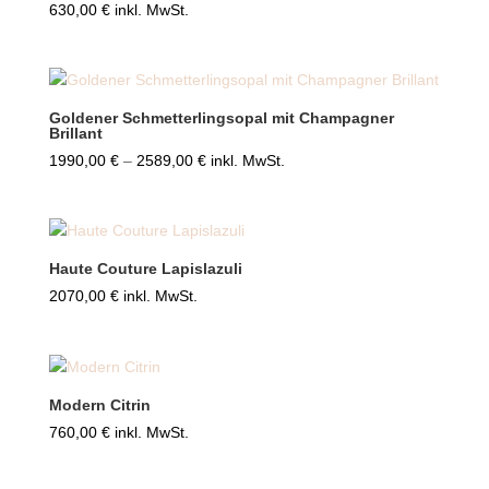
630,00
€
inkl. MwSt.
Goldener Schmetterlingsopal mit Champagner
Brillant
Preisspanne:
1990,00
€
–
2589,00
€
inkl. MwSt.
1990,00 €
bis
2589,00 €
Haute Couture Lapislazuli
2070,00
€
inkl. MwSt.
Modern Citrin
760,00
€
inkl. MwSt.