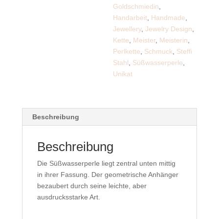
Goldschmiedin
,
Handarbeit
,
Handmade
,
Jewellery
,
Jewelry Design
,
Kette
,
Meister
,
Meisterin
,
Perlkette
,
Schmuck
,
Steffi
Stahl
,
Süßwasserperle
,
Unikat
Beschreibung
Beschreibung
Die Süßwasserperle liegt zentral unten mittig
in ihrer Fassung. Der geometrische Anhänger
bezaubert durch seine leichte, aber
ausdrucksstarke Art.