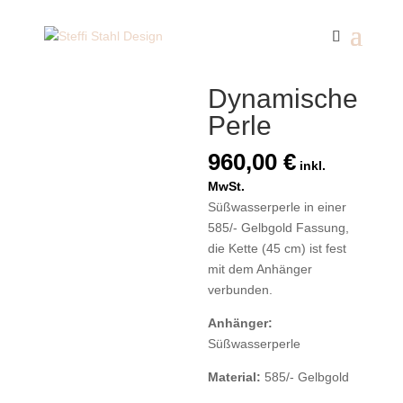
Start
/
585/- Gelbgold
/ Dynamische Perle
Dynamische
Perle
960,00
€
inkl.
MwSt.
Süßwasserperle in einer
585/- Gelbgold Fassung,
die Kette (45 cm) ist fest
mit dem Anhänger
verbunden.
Anhänger:
Süßwasserperle
Material:
585/- Gelbgold