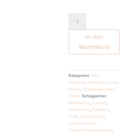
Dynamische
Perle
Menge
In den
Warenkorb
Kategorien:
585/-
Gelbgold
,
Anhänger
,
Kette
,
Ketten
,
Süßwasserperle
,
Unikat
Schlagwörter:
Anfertigung
,
Coburg
,
Einzelstück
,
Gelbgold
,
Gold
,
Goldschmied
,
Goldschmiede
,
Goldschmiedemeisterin
,