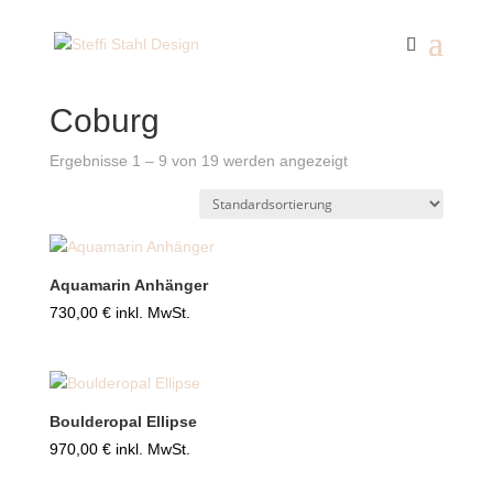
Start
/ Produkte verschlagwortet mit „Coburg“
Coburg
Ergebnisse 1 – 9 von 19 werden angezeigt
Aquamarin Anhänger
730,00
€
inkl. MwSt.
Boulderopal Ellipse
970,00
€
inkl. MwSt.