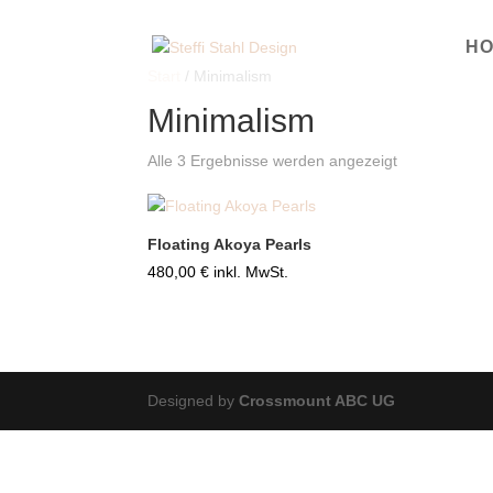
H
Start
/ Minimalism
Minimalism
Alle 3 Ergebnisse werden angezeigt
Floating Akoya Pearls
480,00
€
inkl. MwSt.
Designed by
Crossmount ABC UG