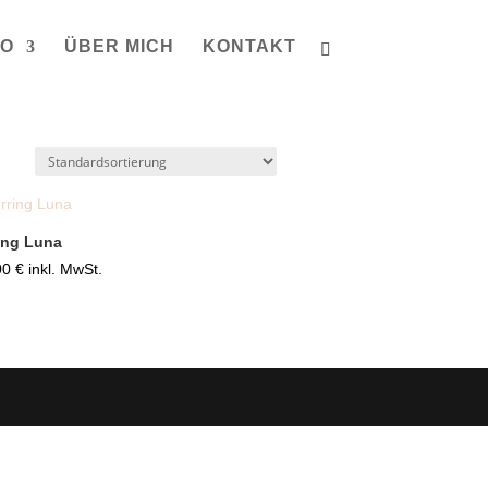
IO
ÜBER MICH
KONTAKT
ing Luna
00
€
inkl. MwSt.