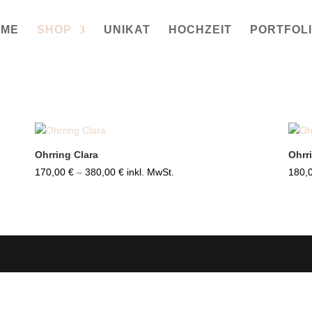
OME
SHOP
UNIKAT
HOCHZEIT
PORTFOL
Ohrring Clara
Ohrr
Preisspanne:
170,00
€
–
380,00
€
inkl. MwSt.
180,
170,00 €
bis
380,00 €