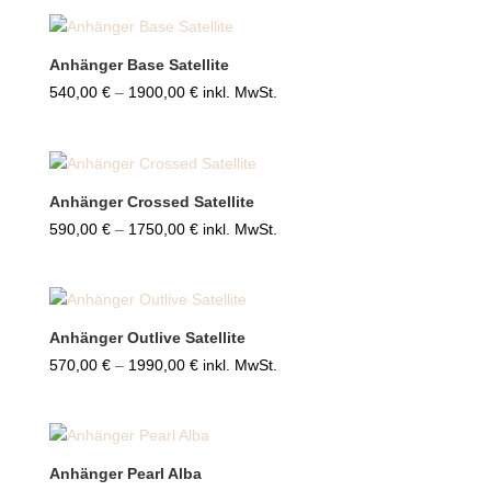
Anhänger Base Satellite
Preisspanne:
540,00
€
–
1900,00
€
inkl. MwSt.
540,00 €
bis
1900,00 €
Anhänger Crossed Satellite
Preisspanne:
590,00
€
–
1750,00
€
inkl. MwSt.
590,00 €
bis
1750,00 €
Anhänger Outlive Satellite
Preisspanne:
570,00
€
–
1990,00
€
inkl. MwSt.
570,00 €
bis
1990,00 €
Anhänger Pearl Alba