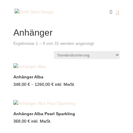
Start
/ Anhänger
Anhänger
Ergebnisse 1 – 9 von 31 werden angezeigt
Anhänger Alba
Preisspanne:
348,00
€
–
1260,00
€
inkl. MwSt.
348,00 €
bis
1260,00 €
Anhänger Alba Pearl Sparkling
368,00
€
inkl. MwSt.