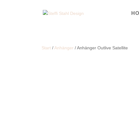
H
Start
/
Anhänger
/ Anhänger Outlive Satellite