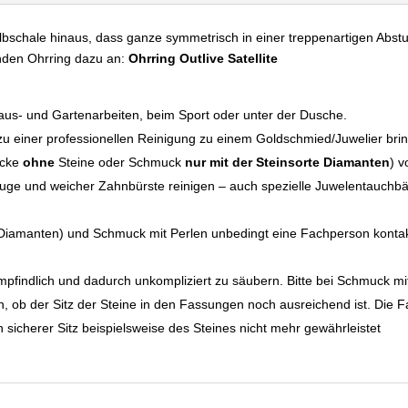
bschale hinaus, dass ganze symmetrisch in einer treppenartigen Abst
nden Ohrring dazu an:
Ohrring
Outlive Satellite
Haus- und Gartenarbeiten, beim Sport oder unter der Dusche.
 einer professionellen Reinigung zu einem Goldschmied/Juwelier bri
ücke
ohne
Steine oder Schmuck
nur mit der Steinsorte Diamanten
) v
lauge und weicher Zahnbürste reinigen – auch spezielle Juwelentauchb
iamanten) und Schmuck mit Perlen unbedingt eine Fachperson konta
pfindlich und dadurch unkompliziert zu säubern. Bitte bei Schmuck mit 
, ob der Sitz der Steine in den Fassungen noch ausreichend ist. Die 
n sicherer Sitz beispielsweise des Steines nicht mehr gewährleistet