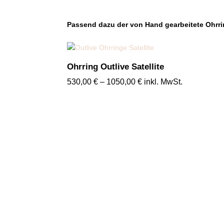
Passend dazu der von Hand gearbeitete Ohrrin
Ohrring Outlive Satellite
Preisspanne:
530,00
€
–
1050,00
€
inkl. MwSt.
530,00 €
bis
1050,00 €