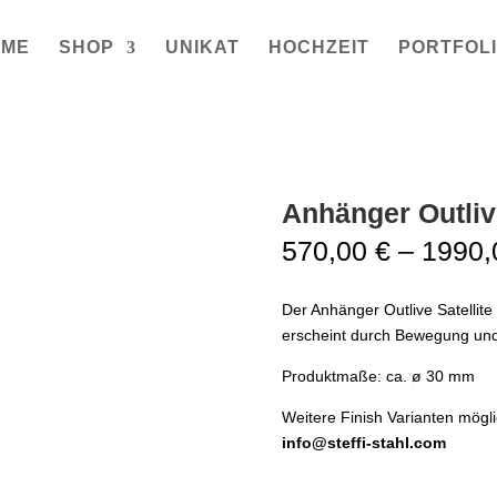
OME
SHOP
UNIKAT
HOCHZEIT
PORTFOL
Anhänger Outlive
570,00
€
–
1990
Der Anhänger Outlive Satellite 
erscheint durch Bewegung und L
Produktmaße: ca. ø 30 mm
Weitere Finish Varianten möglic
info@steffi-stahl.com