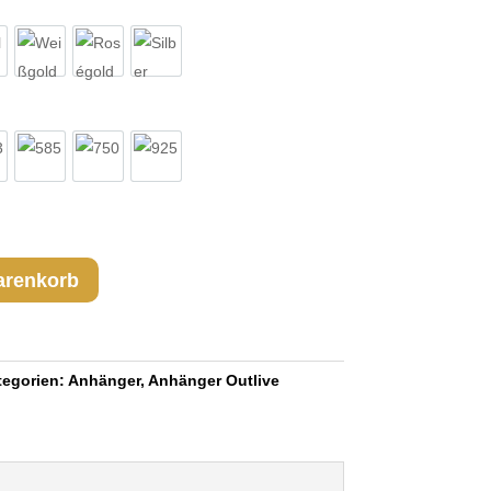
lbgold
Weißgold
Roségold
Silber
3
585
750
925
arenkorb
tegorien:
Anhänger
,
Anhänger Outlive