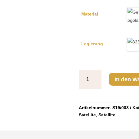
Material
Ge
Legierung
33
Anhänger
In den W
Outlive
Satellite
Menge
Artikelnummer:
S19/003
Ka
Satellite
,
Satellite