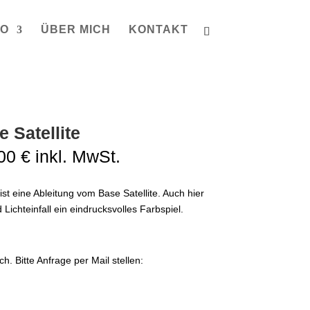
IO
ÜBER MICH
KONTAKT
 Satellite
Preisspanne:
,00
€
inkl. MwSt.
570,00 €
bis
ist eine Ableitung vom Base Satellite. Auch hier
1990,00 €
ichteinfall ein eindrucksvolles Farbspiel.
h. Bitte Anfrage per Mail stellen: