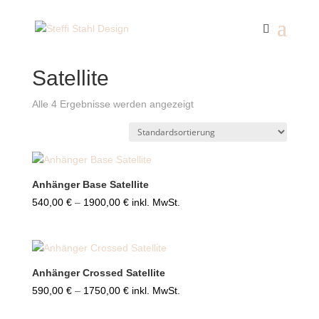
Start
/ Satellite
Satellite
Alle 4 Ergebnisse werden angezeigt
Anhänger Base Satellite
Preisspanne:
540,00
€
–
1900,00
€
inkl. MwSt.
540,00 €
bis
1900,00 €
Anhänger Crossed Satellite
Preisspanne:
590,00
€
–
1750,00
€
inkl. MwSt.
590,00 €