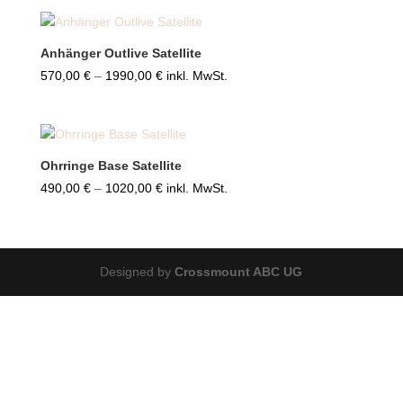
bis
1750,00 €
Anhänger Outlive Satellite
Preisspanne:
570,00
€
–
1990,00
€
inkl. MwSt.
570,00 €
bis
1990,00 €
Ohrringe Base Satellite
Preisspanne:
490,00
€
–
1020,00
€
inkl. MwSt.
490,00 €
bis
1020,00 €
Designed by
Crossmount ABC UG