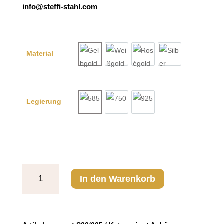
info@steffi-stahl.com
Material
Gelbgold
Weißgold
Roségold
Silber
Legierung
585
750
925
Anhänger
In den Warenkorb
Ronde
Menge