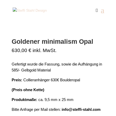
Start
/
Anhänger
/ Goldener minimalism Opal
Goldener minimalism Opal
630,00
€
inkl. MwSt.
Gefertigt wurde die Fassung, sowie die Aufhängung in
585/- Gelbgold Material
Preis:
Collieranhänger 630€ Boulderopal
(Preis ohne Kette)
Produktmaße:
ca. 9,5 mm x 25 mm
Bitte Anfrage per Mail stellen:
info@steffi-stahl.com