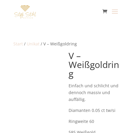
Start
/
Unikat
/ V – Weißgoldring
V –
Weißgoldrin
g
Einfach und schlicht und
dennoch massiv und
auffällig.
Diamanten 0.05 ct tw/si
Ringweite 60
585 Weißgold