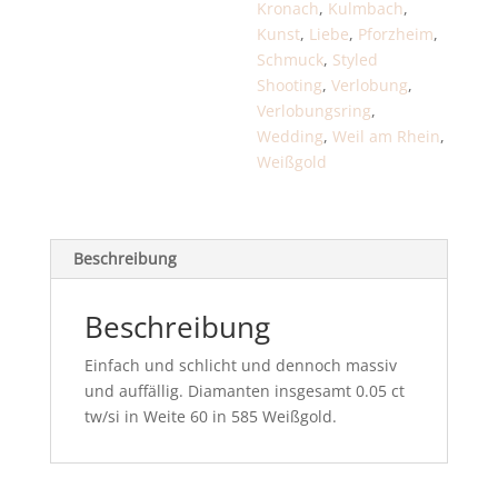
Kronach
,
Kulmbach
,
Kunst
,
Liebe
,
Pforzheim
,
Schmuck
,
Styled
Shooting
,
Verlobung
,
Verlobungsring
,
Wedding
,
Weil am Rhein
,
Weißgold
Beschreibung
Beschreibung
Einfach und schlicht und dennoch massiv
und auffällig. Diamanten insgesamt 0.05 ct
tw/si in Weite 60 in 585 Weißgold.