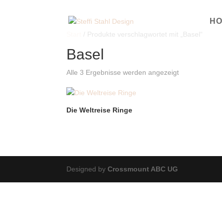
H
Start
/ Produkte verschlagwortet mit „Basel“
Basel
Alle 3 Ergebnisse werden angezeigt
Die Weltreise Ringe
Designed by
Crossmount ABC UG