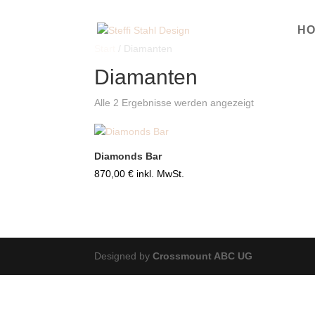
H
Start
/ Diamanten
Diamanten
Alle 2 Ergebnisse werden angezeigt
Diamonds Bar
870,00
€
inkl. MwSt.
Designed by
Crossmount ABC UG