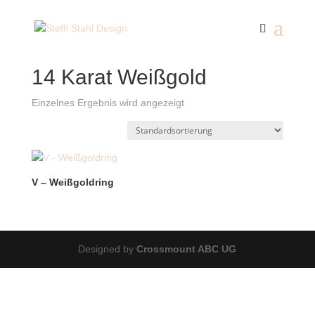
Start
/ Produkte verschlagwortet mit „14 Karat Weißgold“
14 Karat Weißgold
Einzelnes Ergebnis wird angezeigt
V – Weißgoldring
Designed by
Crossmount ABC UG