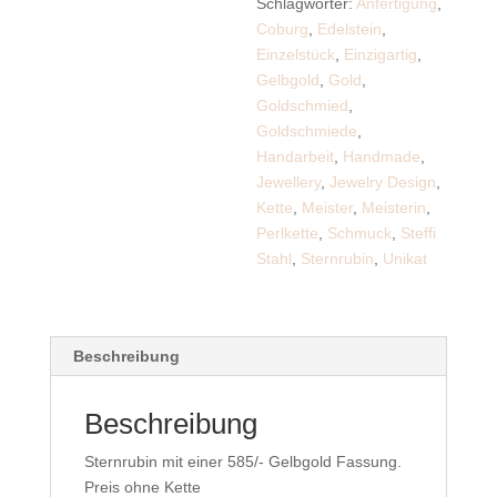
Schlagwörter:
Anfertigung
,
Coburg
,
Edelstein
,
Einzelstück
,
Einzigartig
,
Gelbgold
,
Gold
,
Goldschmied
,
Goldschmiede
,
Handarbeit
,
Handmade
,
Jewellery
,
Jewelry Design
,
Kette
,
Meister
,
Meisterin
,
Perlkette
,
Schmuck
,
Steffi
Stahl
,
Sternrubin
,
Unikat
Beschreibung
Beschreibung
Sternrubin mit einer 585/- Gelbgold Fassung.
Preis ohne Kette