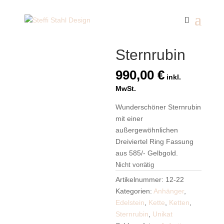
Start
/
Anhänger
/ Sternrubin
Sternrubin
990,00
€
inkl.
MwSt.
Wunderschöner Sternrubin
mit einer
außergewöhnlichen
Dreiviertel Ring Fassung
aus 585/- Gelbgold.
Nicht vorrätig
Artikelnummer:
12-22
Kategorien:
Anhänger
,
Edelstein
,
Kette
,
Ketten
,
Sternrubin
,
Unikat