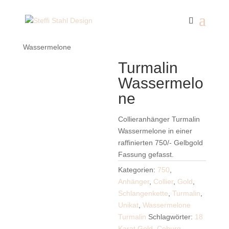
Start
/
Wassermelone Turmalin
/ Turmalin
Wassermelone
Turmalin
Wassermelo
ne
Collieranhänger Turmalin
Wassermelone in einer
raffinierten 750/- Gelbgold
Fassung gefasst.
Kategorien:
750
,
Anhänger
,
Collier
,
Gold
,
Schlangenkette
,
Turmalin
,
Unikat
,
Wassermelone
Turmalin
Schlagwörter:
18
Karat Gold
,
Coburg
,