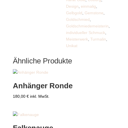
Design
,
einmalig
,
Gelbgold
,
Gemstone
,
Goldschmied
,
Goldschmiedemeisterin
,
individueller Schmuck
,
Meisterwerk
,
Turmalin
,
Unikat
Ähnliche Produkte
Anhänger Ronde
180,00
€
inkl. MwSt.