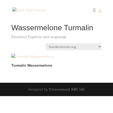
Start
/ Wassermelone Turmalin
Wassermelone Turmalin
Einzelnes Ergebnis wird angezeigt
Turmalin Wassermelone
Designed by
Crossmount ABC UG