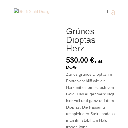
Start
/
Anhänger
/ Grünes Dioptas Herz
Grünes
Dioptas
Herz
530,00
€
inkl.
MwSt.
Zartes grünes DIoptas im
Fantasieschliff wie ein
Herz mit einem Hauch von
Gold. Das Augenmerk liegt
hier voll und ganz auf dem
Dioptas. Die Fassung
umspielt den Stein, sodass
man ihn stabil am Hals
tragen kann.