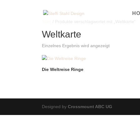
H
Start
/ Produkte verschlagwortet mit „Weltkarte“
Weltkarte
Einzelnes Ergebnis wird angezeigt
Die Weltreise Ringe
Designed by
Crossmount ABC UG