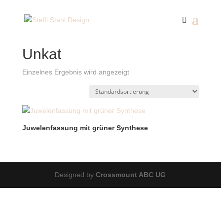
Start
/ Produkte verschlagwortet mit „Unkat“
Unkat
Einzelnes Ergebnis wird angezeigt
Juwelenfassung mit grüner Synthese
Designed by
Crossmount ABC UG