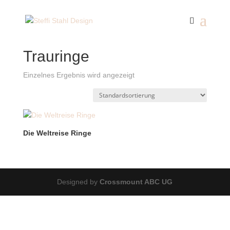
Start
/ Produkte verschlagwortet mit „Trauringe“
Trauringe
Einzelnes Ergebnis wird angezeigt
Die Weltreise Ringe
Designed by
Crossmount ABC UG