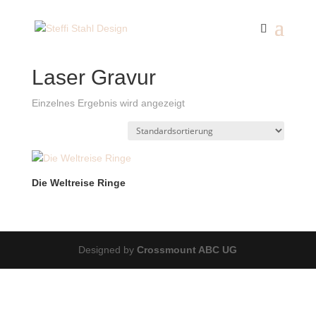
Start
/ Produkte verschlagwortet mit „Laser Gravur“
Laser Gravur
Einzelnes Ergebnis wird angezeigt
Die Weltreise Ringe
Designed by
Crossmount ABC UG