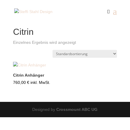
Start
/ Produkte verschlagwortet mit „Citrin“
Citrin
Einzelnes Ergebnis wird angezeigt
Citrin Anhänger
760,00
€
inkl. MwSt.
Designed by
Crossmount ABC UG