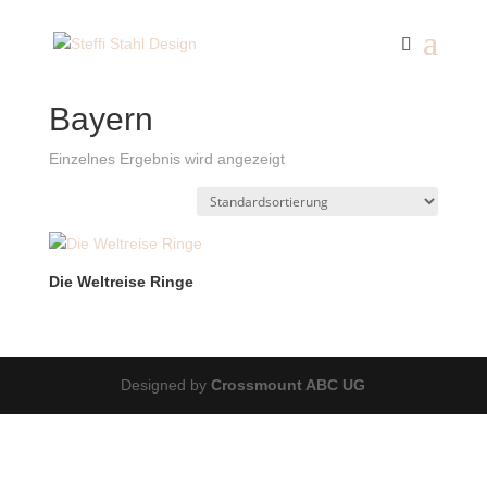
Start
/ Produkte verschlagwortet mit „Bayern“
Bayern
Einzelnes Ergebnis wird angezeigt
Die Weltreise Ringe
Designed by
Crossmount ABC UG