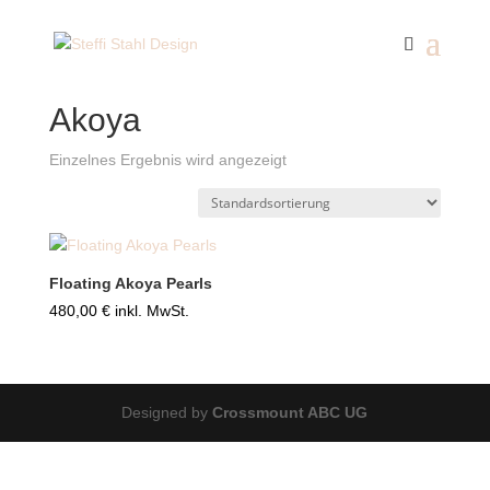
Start
/ Produkte verschlagwortet mit „Akoya“
Akoya
Einzelnes Ergebnis wird angezeigt
Floating Akoya Pearls
480,00
€
inkl. MwSt.
Designed by
Crossmount ABC UG