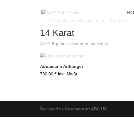
H
Start
/ Produkte verschlagwortet mit „14 Karat“
14 Karat
Alle 2 Ergebnisse werden angezeigt
Aquamarin Anhänger
730,00
€
inkl. MwSt.
Designed by
Crossmount ABC UG