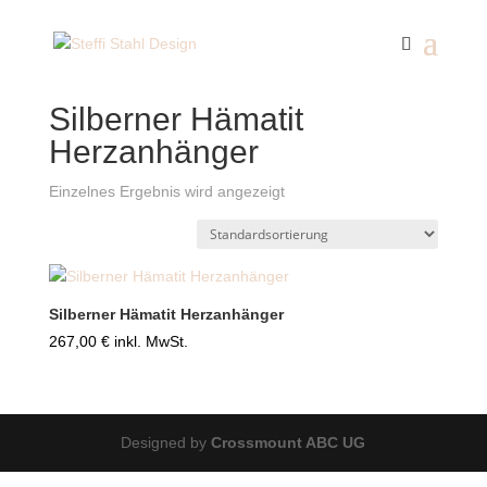
Start
/ Silberner Hämatit Herzanhänger
Silberner Hämatit
Herzanhänger
Einzelnes Ergebnis wird angezeigt
Silberner Hämatit Herzanhänger
267,00
€
inkl. MwSt.
Designed by
Crossmount ABC UG