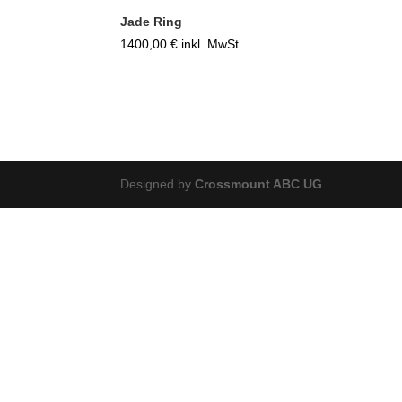
Jade Ring
1400,00
€
inkl. MwSt.
Designed by
Crossmount ABC UG