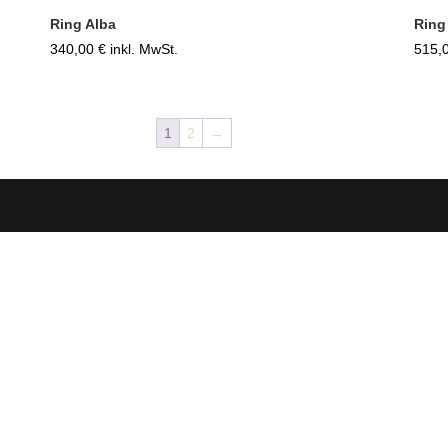
Ring Alba
Ring
340,00
€
inkl. MwSt.
515,
1
2
→