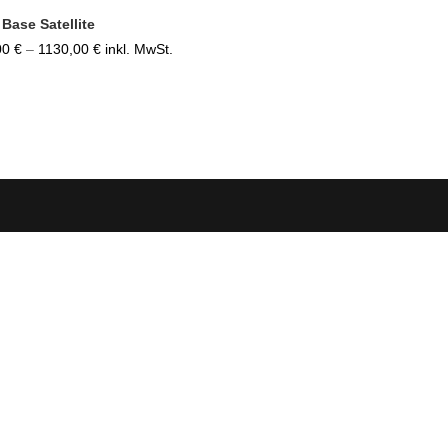
 Base Satellite
Preisspanne:
00
€
–
1130,00
€
inkl. MwSt.
515,00 €
bis
1130,00 €