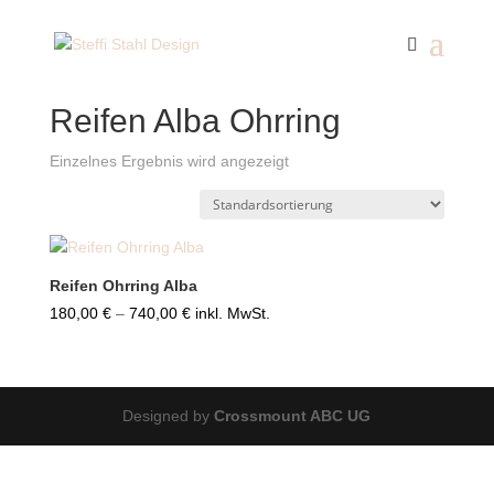
Start
/ Reifen Alba Ohrring
Reifen Alba Ohrring
Einzelnes Ergebnis wird angezeigt
Reifen Ohrring Alba
Preisspanne:
180,00
€
–
740,00
€
inkl. MwSt.
180,00 €
bis
740,00 €
Designed by
Crossmount ABC UG