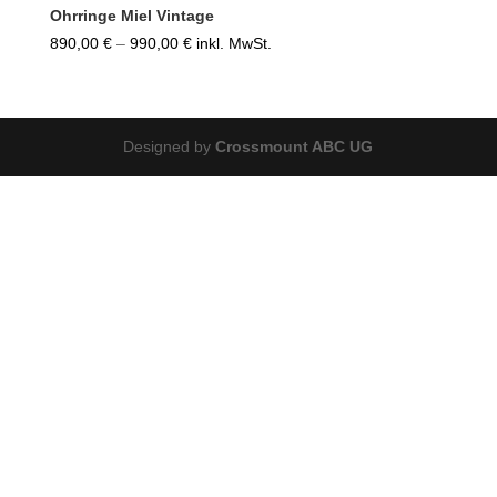
Ohrringe Miel Vintage
Preisspanne:
890,00
€
–
990,00
€
inkl. MwSt.
890,00 €
bis
990,00 €
Designed by
Crossmount ABC UG