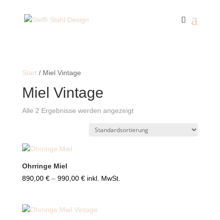
Start
/ Miel Vintage
Miel Vintage
Alle 2 Ergebnisse werden angezeigt
Ohrringe Miel
Preisspanne:
890,00
€
–
990,00
€
inkl. MwSt.
890,00 €
bis
990,00 €