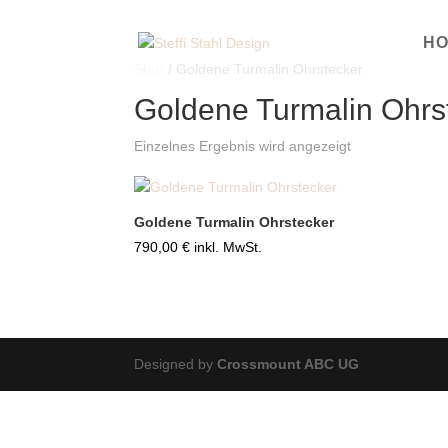
H
Start
/ Goldene Turmalin Ohrstecker
Goldene Turmalin Ohrs
Einzelnes Ergebnis wird angezeigt
Goldene Turmalin Ohrstecker
790,00
€
inkl. MwSt.
Designed by
Crossmount ABC UG